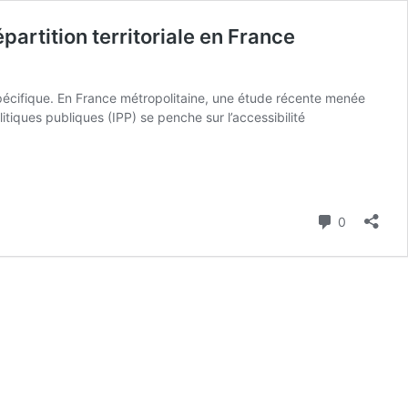
partition territoriale en France
écifique. En France métropolitaine, une étude récente menée
litiques publiques (IPP) se penche sur l’accessibilité
lité
Commenta
0
es
on
le