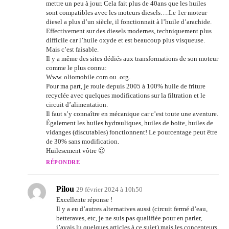
mettre un peu à jour. Cela fait plus de 40ans que les huiles
sont compatibles avec les moteurs diesels….Le 1er moteur
diesel a plus d’un siècle, il fonctionnait à l’huile d’arachide.
Effectivement sur des diesels modernes, techniquement plus
difficile car l’huile oxyde et est beaucoup plus visqueuse.
Mais c’est faisable.
Il y a même des sites dédiés aux transformations de son moteur
comme le plus connu:
Www. oliomobile.com ou .org.
Pour ma part, je roule depuis 2005 à 100% huile de friture
recyclée avec quelques modifications sur la filtration et le
circuit d’alimentation.
Il faut s’y connaître en mécanique car c’est toute une aventure.
Également les huiles hydrauliques, huiles de boite, huiles de
vidanges (discutables) fonctionnent! Le pourcentage peut être
de 30% sans modification.
Huilesement vôtre 😉
RÉPONDRE
Pilou
29 février 2024 à 10h50
Excellente réponse !
Il y a eu d’autres alternatives aussi (circuit fermé d’eau,
betteraves, etc, je ne suis pas qualifiée pour en parler,
j’avais lu quelques articles à ce sujet) mais les concepteurs