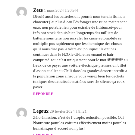
Zeze
1 mars 2024 à 20h44
Désolé aussi les batteries ont pourris mon terrain ils mon
charcuter j’ai plus d’eau Fès forages une ruine maintenant
eaux non potable rien pour extraire de lithium.etvpour
info ont stock depuis bien longtemps des milliers de
batterie sous terre non recycler les casse automobile se
multiplie pus rapidement que les thermique des choses
qu’il nous dise pas .a vôtre avi pourquoi ils ont pas
continuer dans le H2O le GPL et au emand et haïr
comprimé .tout c’est uniquement pour le mot 💸💸💸💸 au
lieux de ce payer une voiture électrique prennez un billet
d’avion et aller au Chili dans les grandes dessert interdit a
la population zone a risque vous verrez bien les déchets
toxiques des extraits de matières rares .le silence ça ceux
payer
RÉPONDRE
Legoux
29 février 2024 à 9h21
Zéro émission, c’est de l’utopie, réduction possible, Oui
Nourriture pour les voitures effectivement moins pour les
humains,pas d’accord non plus!