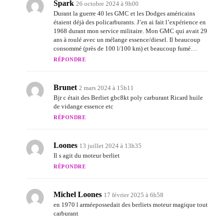
Spark
26 octobre 2024 à 9h00
Durant la guerre 40 les GMC et les Dodges américains
étaient déjà des policarburants. J’en ai fait l’expérience en
1968 durant mon service militaire. Mon GMC qui avait 29
ans à roulé avec un mélange essence/diesel. Il beaucoup
consommé (près de 100 l/100 km) et beaucoup fumé…
RÉPONDRE
Brunet
2 mars 2024 à 15h11
Bjr c était des Berliet gbc8kt poly carburant Ricard huile
de vidange essence etc
RÉPONDRE
Loones
13 juillet 2024 à 13h35
Il s agit du moteur berliet
RÉPONDRE
Michel Loones
17 février 2025 à 6h58
en 1970 l arméepossedait des berliets moteur magique tout
carburant