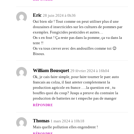
Eric
28 juin 2024 à 0h36
Oui bien sûr ! Tout comme on peut utiliser plus d une
douzaines d insecticides sur les cultures de pommes par
exemples. Fongicides pesticides et autres…
On s en fout ! Ça reste pas dans la pomme, ça va dans la
terre !!
On va tous crever avec des andouilles comme toi 😉
Bisous.
William Bousquet
29 février 2024 à 16h04
Ok, je cais faire simple, pour faire tourner le parc auto
francais au colza, il faut arreter completement la
production agricole en france…..la question est , tu
bouffes quoi du coup? Jusqu a preuve du contraire la
producrion de batteries ne t empeche pas de manger
RÉPONDRE
Thomas
1 mars 2024 à 10h18
Mais quelle pollution elles engendrent !
RÉPONDRE