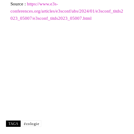
Source :
https://www.e3s-
conferences.org/articles/e3sconf/abs/2024/01/e3sconf_titds2
023_05007/e3sconf_titds2023_05007.html
écologie
TAGS