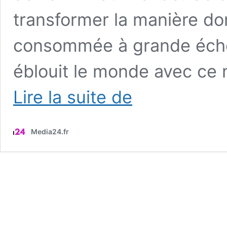
transformer la manière don
consommée à grande échell
éblouit le monde avec ce
La
Lire la suite de
Chine
à
l’aube
Media24.fr
d’une
révolution
énergétique
sans
précédent
avec
l’inauguration
de
la