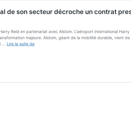
al de son secteur décroche un contrat prest
Harry Reid en partenariat avec Alstom. L’aéroport international Harry
ansformation majeure. Alstom, géant de la mobilité durable, vient de r
Cet
nt …
Lire la suite de
As
français
du
transport,
N°2
mondial
de
son
secteur
décroche
un
contrat
prestigieux
à