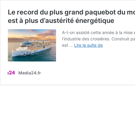
Le record du plus grand paquebot du mo
est à plus d’austérité énergétique
A-t-on assisté cette année à la mise
l’industrie des croisières. Construit 
Le
est …
Lire la suite de
record
du
plus
grand
Media24.fr
paquebot
du
monde
de
365
mètres
de
long
pour
250