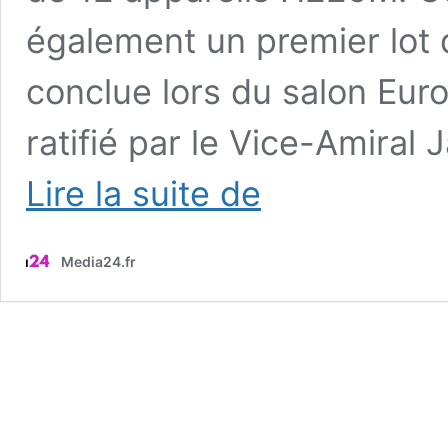
également un premier lot 
conclue lors du salon Euro
ratifié par le Vice-Amiral
Airbus
Lire la suite de
frappe
fort
:
Media24.fr
Le
ministère
de
la
défense
des
pays-
Bas
a