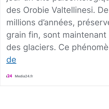
des Orobie Valtellinesi. D
millions d’années, préserv
grain fin, sont maintenant
des glaciers. Ce phénomè
Découverte
de
de
fossiles
de
Media24.fr
280
millions
d’années
dans
les
Alpes,
plus