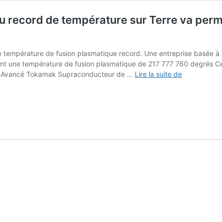
 record de température sur Terre va permet
e température de fusion plasmatique record. Une entreprise basée à
nt une température de fusion plasmatique de 217 777 760 degrés Ce
217
teur Avancé Tokamak Supraconducteur de …
Lire la suite de
777
760
degrés
Celsius
:
Ce
nouveau
record
de
température
sur
Terre
va
permettre