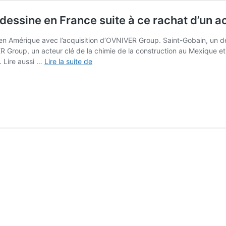
dessine en France suite à ce rachat d’un 
en Amérique avec l’acquisition d’OVNIVER Group. Saint-Gobain, un d
IVER Group, un acteur clé de la chimie de la construction au Mexique e
Un
. Lire aussi …
Lire la suite de
nouveau
géant
de
la
construction
se
dessine
en
France
suite
à
ce
rachat
d’un
acteur