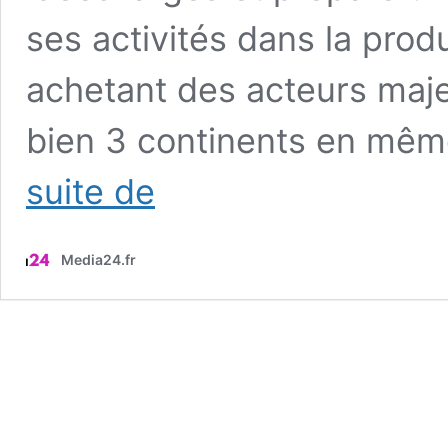
ses activités dans la produ
achetant des acteurs maje
bien 3 continents en mêm
Le
suite de
colosse
français
de
Media24.fr
l’énergie
est
sur
tous
les
fronts
et
vise
ni