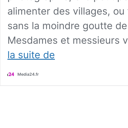
alimenter des villages, ou
sans la moindre goutte de 
Mesdames et messieurs voi
229
la suite de
ans
que
cette
Media24.fr
invention
française
fait
rêver
les
écolos
du
monde
entier