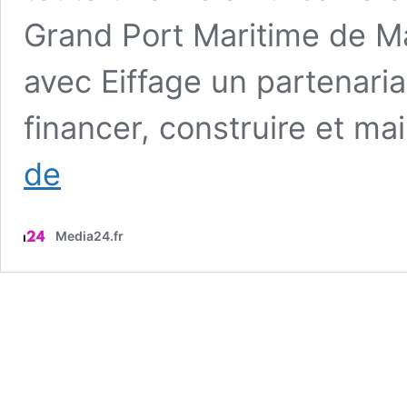
Grand Port Maritime de Ma
avec Eiffage un partenaria
financer, construire et ma
Autrefois
de
2e
plus
grand
Media24.fr
port
d’Europe,
cette
ville
française
en
perte
de
vitesse