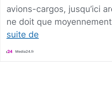
avions-cargos, jusqu’ici a
ne doit que moyennement 
Les
suite de
Américains
craignent
l’arrivée
Media24.fr
de
ce
nouvel
Airbus
sur
le
marché
qui
va
mettre
en
péril