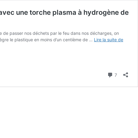
e avec une torche plasma à hydrogène de
aire de passer nos déchets par le feu dans nos décharges, on
Pendan
tègre le plastique en moins d’un centième de …
Lire la suite de
qu’en
France
on
brûle
encore
Commenta
7
nos
déchet
la
Corée
du
sud
les
fait
fondre
avec