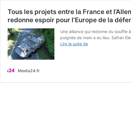
Tous les projets entre la France et l’A
redonne espoir pour l’Europe de la défe
Une alliance qui redonne du souffle
poignée de main a eu lieu. Safran El
Tous
Lire la suite de
les
projets
entre
la
Media24.fr
France
et
l’Allemagne
ne
capotent
pas
!
Pour
preuve
un