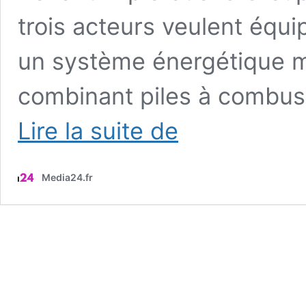
trois acteurs veulent équi
un système énergétique ma
combinant piles à combust
La
Lire la suite de
France
présente
sa
Media24.fr
vision
du
futur
de
la
navigation
maritime
avec
ce