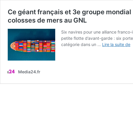
Ce géant français et 3e groupe mondial
colosses de mers au GNL
Six navires pour une alliance franco-
petite flotte d’avant-garde : six po
C
catégorie dans un …
Lire la suite de
g
f
e
3
Media24.fr
g
m
d
t
m
p
à
l
v
s