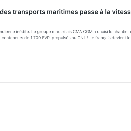
 des transports maritimes passe à la vit
indienne inédite. Le groupe marseillais CMA CGM a choisi le chantier
rte-conteneurs de 1 700 EVP, propulsés au GNL ! Le français devient
e
éant
rançais
t
e
roupe
ondial
es
ransports
aritimes
asse
a
itesse
upérieure