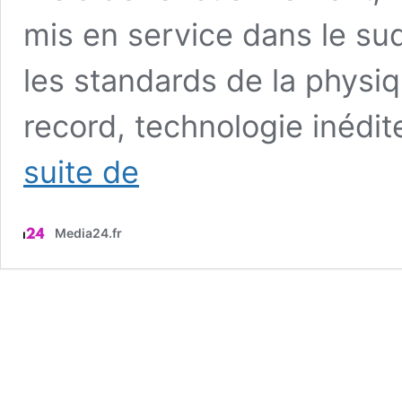
mis en service dans le sud
les standards de la physiq
record, technologie inédit
Ce
suite de
«
monstre
»
Media24.fr
de
20
000
tonnes
enterré
à
700
mètres
sous