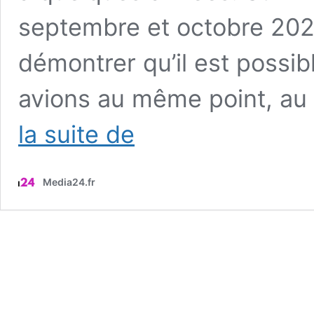
septembre et octobre 2025
démontrer qu’il est possib
avions au même point, a
Airbus
la suite de
réussit
pour
la
Media24.fr
première
fois
de
l’Histoire
un
exploit
qui
paraissait
jusqu’ici