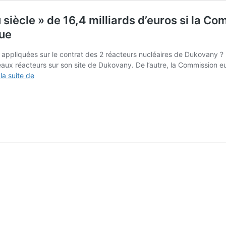
 siècle » de 16,4 milliards d’euros si la C
que
appliquées sur le contrat des 2 réacteurs nucléaires de Dukovany ? D
eaux réacteurs sur son site de Dukovany. De l’autre, la Commission 
EDF
 la suite de
n’a
pas
encore
perdu
le
«
contrat
du
siècle
»
de
16,4
milliards
d’euros