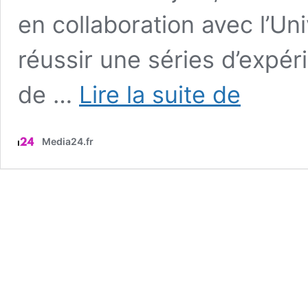
en collaboration avec l’Un
réussir une séries d’expé
Grenoble
de …
Lire la suite de
a
été
le
Media24.fr
témoin
d’un
jalon
historique
pour
la
maitrise
de
la
fusion
nucléaire
grâce