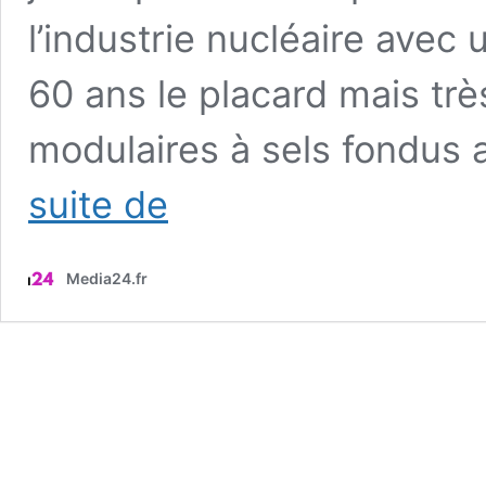
l’industrie nucléaire avec
60 ans le placard mais trè
modulaires à sels fondus 
La
suite de
France
a
une
Media24.fr
solution
pour
transformer
les
250
000
tonnes
de
déchets
nucléaires