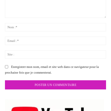
Commenter
:
No
:*
Ema
:*
Sit
:
Enregistrer mon nom, email et site web dans ce navigateur pour la
prochaine fois que je commenterai.