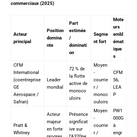
commerciaux (2025)
Mote
Part
urs
Position
estimée
Acteur
Segme
embl
domina
/
principal
nt fort
émat
nte
dominati
ique
on
s
CFM
Moyen
72 % de
International
-
CFM
la flotte
(coentreprise
Leader
courrie
56,
active de
GE
mondial
r /
LEA
monoco
Aerospace /
monoc
P
uloirs
Safran)
ouloirs
Moyen
PW1
Acteur
Présence
-
000G
majeur
significat
Pratt &
courrie
à
en forte
ive sur
Whitney
r /
engr
progres
l’A320ne