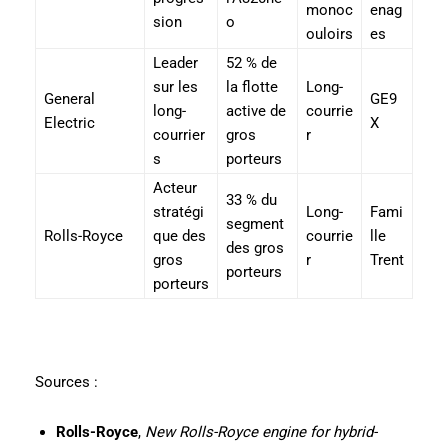
monoc
enag
sion
o
ouloirs
es
Leader
52 % de
sur les
la flotte
Long-
General
GE9
long-
active de
courrie
Electric
X
courrier
gros
r
s
porteurs
Acteur
33 % du
stratégi
Long-
Fami
segment
Rolls-Royce
que des
courrie
lle
des gros
gros
r
Trent
porteurs
porteurs
Sources :
Rolls-Royce
,
New Rolls-Royce engine for hybrid-