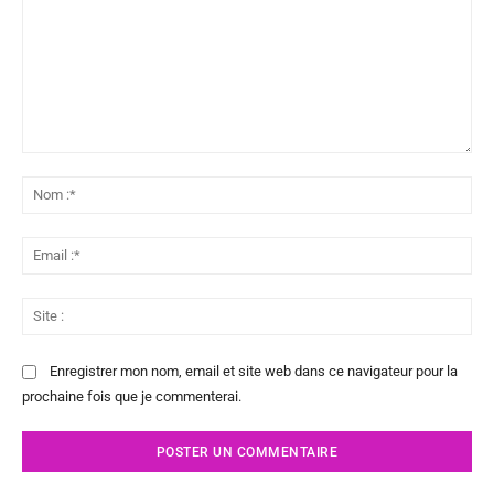
Commenter
:
No
:*
Ema
:*
Sit
:
Enregistrer mon nom, email et site web dans ce navigateur pour la
prochaine fois que je commenterai.