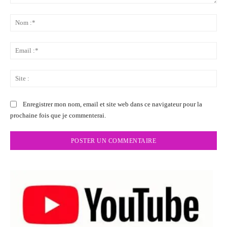
Commenter
:
No
:*
Ema
:*
Sit
:
Enregistrer mon nom, email et site web dans ce navigateur pour la
prochaine fois que je commenterai.