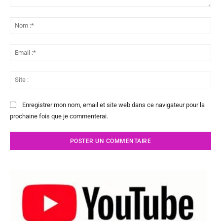
Commenter
:
No
:*
Ema
:*
Sit
:
Enregistrer mon nom, email et site web dans ce navigateur pour la
prochaine fois que je commenterai.