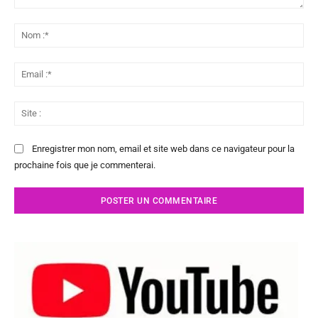
Commenter
:
No
:*
Ema
:*
Sit
:
Enregistrer mon nom, email et site web dans ce navigateur pour la
prochaine fois que je commenterai.