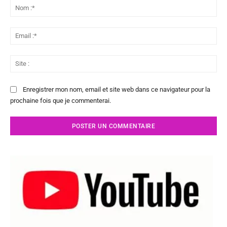
:
No
:*
Ema
:*
Sit
:
Enregistrer mon nom, email et site web dans ce navigateur pour la
prochaine fois que je commenterai.