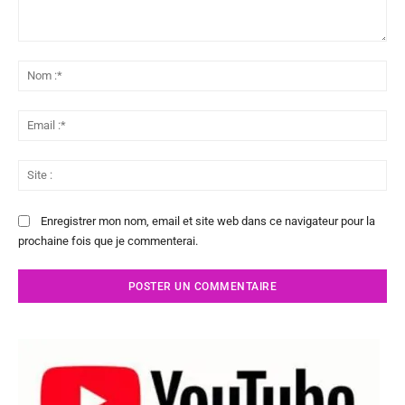
Commenter
:
No
:*
Ema
:*
Sit
:
Enregistrer mon nom, email et site web dans ce navigateur pour la
prochaine fois que je commenterai.