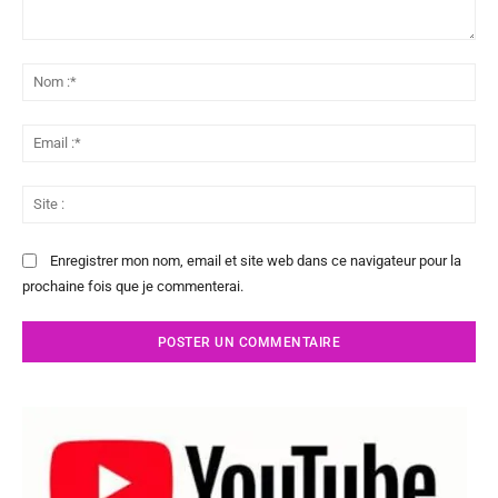
Commenter
:
No
:*
Ema
:*
Sit
:
Enregistrer mon nom, email et site web dans ce navigateur pour la
prochaine fois que je commenterai.