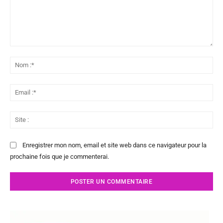
Commenter
:
No
:*
Ema
:*
Sit
:
Enregistrer mon nom, email et site web dans ce navigateur pour la
prochaine fois que je commenterai.