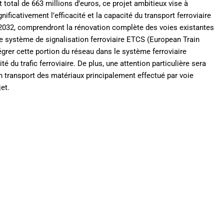
 la modernisation du nœud ferroviaire à Česká Třebová, un pivot
 total de 663 millions d’euros, ce projet ambitieux vise à
nificativement l’efficacité et la capacité du transport ferroviaire
à 2032, comprendront la rénovation complète des voies existantes
 le système de signalisation ferroviaire ETCS (European Train
égrer cette portion du réseau dans le système ferroviaire
ité du trafic ferroviaire. De plus, une attention particulière sera
n transport des matériaux principalement effectué par voie
et.