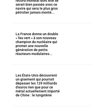
record mondial dont elle se
serait bien passée avec ce
navire qui sera le plus gros
pétrolier jamais monté...
La France donne un double
« feu vert » à son nouveau
champion du nucléaire qui
promet une nouvelle
génération de petits
réacteurs modulaires...
Les États-Unis découvrent
un gisement qui pourrait
dépasser les 129 milliards
d’euros rien que pour ce
métal actuellement importé
de Chine : le tungstène