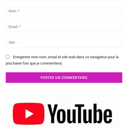
Commenter
:
No
:*
Ema
:*
Sit
:
Enregistrer mon nom, email et site web dans ce navigateur pour la
prochaine fois que je commenterai.