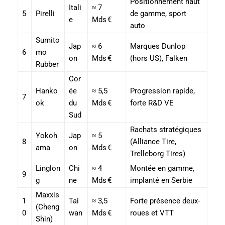
Positionnement haut
Itali
≈ 7
5
Pirelli
de gamme, sport
e
Mds €
auto
Sumito
Jap
≈ 6
Marques Dunlop
6
mo
on
Mds €
(hors US), Falken
Rubber
Cor
Hanko
ée
≈ 5,5
Progression rapide,
7
ok
du
Mds €
forte R&D VE
Sud
Rachats stratégiques
Yokoh
Jap
≈ 5
8
(Alliance Tire,
ama
on
Mds €
Trelleborg Tires)
Linglon
Chi
≈ 4
Montée en gamme,
9
g
ne
Mds €
implanté en Serbie
Maxxis
1
Tai
≈ 3,5
Forte présence deux-
(Cheng
0
wan
Mds €
roues et VTT
Shin)