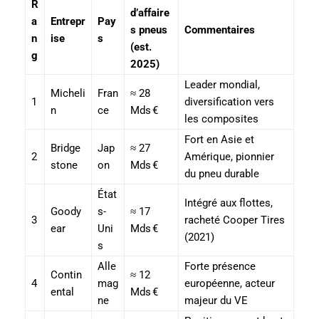
R
d’affaire
a
Entrepr
Pay
s pneus
Commentaires
n
ise
s
(est.
g
2025)
Leader mondial,
Micheli
Fran
≈ 28
1
diversification vers
n
ce
Mds €
les composites
Fort en Asie et
Bridge
Jap
≈ 27
2
Amérique, pionnier
stone
on
Mds €
du pneu durable
État
Intégré aux flottes,
Goody
s-
≈ 17
3
racheté Cooper Tires
ear
Uni
Mds €
(2021)
s
Alle
Forte présence
Contin
≈ 12
4
mag
européenne, acteur
ental
Mds €
ne
majeur du VE