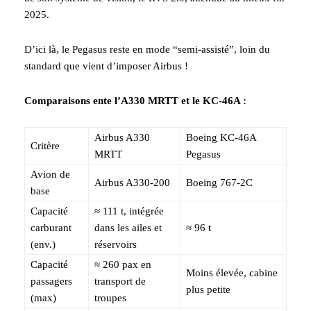
2025.
D’ici là, le Pegasus reste en mode “semi-assisté”, loin du
standard que vient d’imposer Airbus !
Comparaisons ente l’A330 MRTT et le KC‑46A :
Airbus A330
Boeing KC‑46A
Critère
MRTT
Pegasus
Avion de
Airbus A330-200
Boeing 767-2C
base
Capacité
≈ 111 t, intégrée
carburant
dans les ailes et
≈ 96 t
(env.)
réservoirs
Capacité
≈ 260 pax en
Moins élevée, cabine
passagers
transport de
plus petite
(max)
troupes