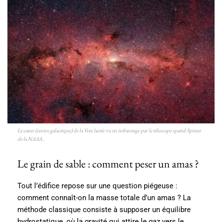
Le cœur (centre galactique) de la Voie lactée vu en infrarouge par le télescope spatial Spitzer
de la NASA.
Le grain de sable : comment peser un amas ?
Tout l’édifice repose sur une question piégeuse :
comment connaît-on la masse totale d’un amas ? La
méthode classique consiste à supposer un équilibre
hydrostatique, où la gravité qui attire le gaz vers le