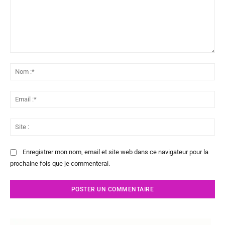
Commenter
:
No
:*
Ema
:*
Sit
:
Enregistrer mon nom, email et site web dans ce navigateur pour la
prochaine fois que je commenterai.