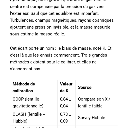
centre est compensée par la pression du gaz vers
l’extérieur. Sauf que cet équilibre est imparfait.
Turbulences, champs magnétiques, rayons cosmiques
ajoutent une pression invisible, et la masse mesurée
sous-estime la masse réelle.
Cet écart porte un nom : le biais de masse, noté K. Et
c’est là que les ennuis commencent. Trois grandes
méthodes existent pour le calibrer, et elles ne
s’accordent pas.
Méthode de
Valeur
Source
calibration
de K
CCCP (lentille
0,84 ±
Comparaison X /
gravitationnelle)
0,04
lentille faible
CLASH (lentille +
0,78 ±
Survey Hubble
Hubble)
0,09