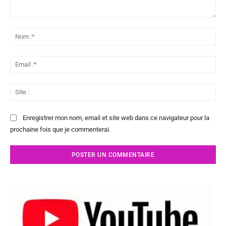
Commenter
:
No
:*
Ema
:*
Sit
:
Enregistrer mon nom, email et site web dans ce navigateur pour la
prochaine fois que je commenterai.