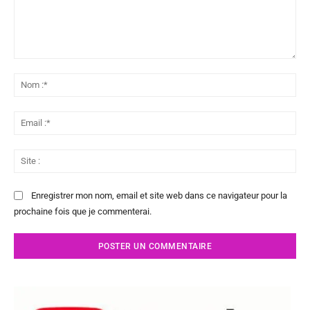
Commenter
:
No
:*
Ema
:*
Sit
:
Enregistrer mon nom, email et site web dans ce navigateur pour la
prochaine fois que je commenterai.