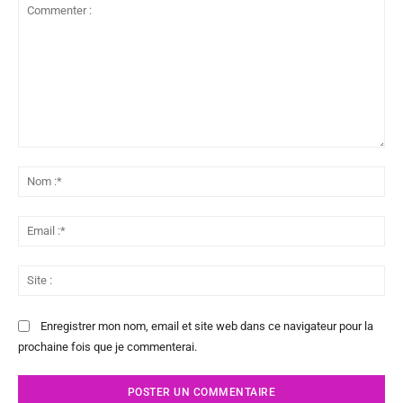
Commenter
:
No
:*
Ema
:*
Sit
:
Enregistrer mon nom, email et site web dans ce navigateur pour la
prochaine fois que je commenterai.