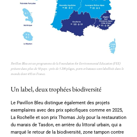
Pavillon Bleu est un programme de la Foundation for Environmental Education (FEE)
présent dans plus de 50 pays : près de 5 200 plages, ports et bateaux sont labellisés dans le
monde dont 492 en France.
Un label, deux trophées biodiversité
Le Pavillon Bleu distingue également des projets
exemplaires avec des prix spécifiques comme en 2025,
La Rochelle et son prix Thomas Joly pour la restauration
du marais de Tasdon, en arrière du littoral urbain, qui a
marqué le retour de la biodiversité, zone tampon contre