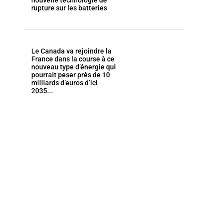
nouvelle technologie de
rupture sur les batteries
Le Canada va rejoindre la
France dans la course à ce
nouveau type d’énergie qui
pourrait peser près de 10
milliards d’euros d’ici
2035...