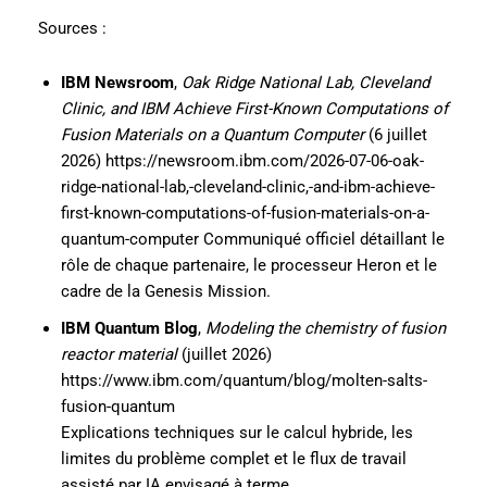
Sources :
IBM Newsroom
,
Oak Ridge National Lab, Cleveland
Clinic, and IBM Achieve First-Known Computations of
Fusion Materials on a Quantum Computer
(6 juillet
2026) https://newsroom.ibm.com/2026-07-06-oak-
ridge-national-lab,-cleveland-clinic,-and-ibm-achieve-
first-known-computations-of-fusion-materials-on-a-
quantum-computer Communiqué officiel détaillant le
rôle de chaque partenaire, le processeur Heron et le
cadre de la Genesis Mission.
IBM Quantum Blog
,
Modeling the chemistry of fusion
reactor material
(juillet 2026)
https://www.ibm.com/quantum/blog/molten-salts-
fusion-quantum
Explications techniques sur le calcul hybride, les
limites du problème complet et le flux de travail
assisté par IA envisagé à terme.