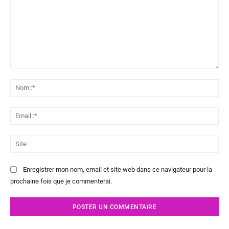
Commenter
:
No
:*
Ema
:*
Sit
:
Enregistrer mon nom, email et site web dans ce navigateur pour la
prochaine fois que je commenterai.