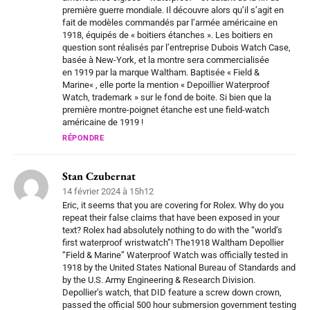
première guerre mondiale. Il découvre alors qu’il s’agit en
fait de modèles commandés par l’armée américaine en
1918, équipés de « boitiers étanches ». Les boitiers en
question sont réalisés par l’entreprise Dubois Watch Case,
basée à New-York, et la montre sera commercialisée
en 1919 par la marque Waltham. Baptisée « Field &
Marine« , elle porte la mention « Depoillier Waterproof
Watch, trademark » sur le fond de boite. Si bien que la
première montre-poignet étanche est une field-watch
américaine de 1919 !
RÉPONDRE
Stan Czubernat
14 février 2024 à 15h12
Eric, it seems that you are covering for Rolex. Why do you
repeat their false claims that have been exposed in your
text? Rolex had absolutely nothing to do with the “world’s
first waterproof wristwatch”! The1918 Waltham Depollier
“Field & Marine” Waterproof Watch was officially tested in
1918 by the United States National Bureau of Standards and
by the U.S. Army Engineering & Research Division.
Depollier’s watch, that DID feature a screw down crown,
passed the official 500 hour submersion government testing