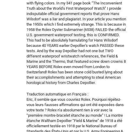
with flying colors. In my 341 page book “The Inconvenient
Truth about the World’s First Waterproof Watch” I provide
indisputable official government reports that prove Hans
Wilsdorf was a liar and plagiarist. In your article you mention
the 1950s which I find extremely strange. This is because in
1958 the Rolex Oyster Submariner (6538) FAILED the official
U.S. government waterproof testing, this is CONFIRMED.
This had to be absolutely hamulating for Hans Wilsdorf
because 40 YEARS earlier Depollier’s watch PASSED these
tests. And by the way Depollier had not one but TWO
different waterproof wristwatch references, the Field &
Marine and the Thermo, that featured screw down crowns 8
YEARS BEFORE Rolex even moved from London to
Switzerland! Rolex has been stone cold busted lying about
their accomplishments and attempting to steal American
horological history from Charles Depollier.
Traduction automatique en Français :
Eric, il semble que vous couvriez Rolex. Pourquoi répétez-
vous leurs fausses affirmations qui ont été exposées dans
votre texte ? Rolex n’a absolument rien à voir avec la
“première montre-bracelet étanche au monde” ! La montre
étanche Waltham Depollier “Field & Marine” de 1918 a été
officiellement testée en 1918 par le National Bureau of
Standards des États-Unis et par la U.S. Army Engineering &