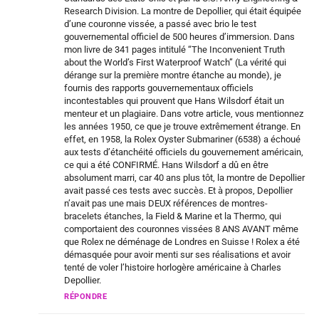
Research Division. La montre de Depollier, qui était équipée
d’une couronne vissée, a passé avec brio le test
gouvernemental officiel de 500 heures d’immersion. Dans
mon livre de 341 pages intitulé “The Inconvenient Truth
about the World’s First Waterproof Watch” (La vérité qui
dérange sur la première montre étanche au monde), je
fournis des rapports gouvernementaux officiels
incontestables qui prouvent que Hans Wilsdorf était un
menteur et un plagiaire. Dans votre article, vous mentionnez
les années 1950, ce que je trouve extrêmement étrange. En
effet, en 1958, la Rolex Oyster Submariner (6538) a échoué
aux tests d’étanchéité officiels du gouvernement américain,
ce qui a été CONFIRMÉ. Hans Wilsdorf a dû en être
absolument marri, car 40 ans plus tôt, la montre de Depollier
avait passé ces tests avec succès. Et à propos, Depollier
n’avait pas une mais DEUX références de montres-
bracelets étanches, la Field & Marine et la Thermo, qui
comportaient des couronnes vissées 8 ANS AVANT même
que Rolex ne déménage de Londres en Suisse ! Rolex a été
démasquée pour avoir menti sur ses réalisations et avoir
tenté de voler l’histoire horlogère américaine à Charles
Depollier.
RÉPONDRE