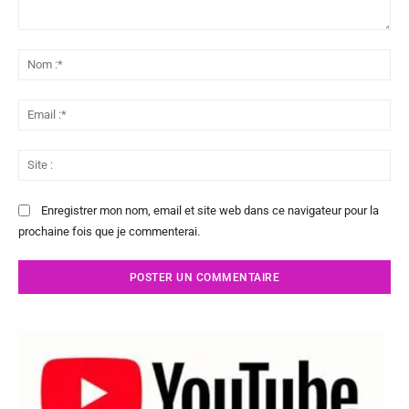
Commenter
:
No
:*
Ema
:*
Sit
:
Enregistrer mon nom, email et site web dans ce navigateur pour la
prochaine fois que je commenterai.