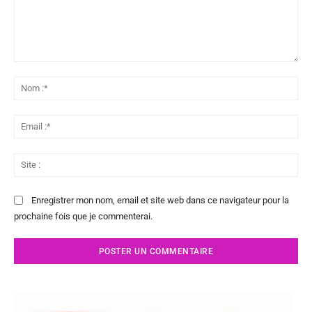
Commenter
:
No
:*
Ema
:*
Sit
:
Enregistrer mon nom, email et site web dans ce navigateur pour la
prochaine fois que je commenterai.