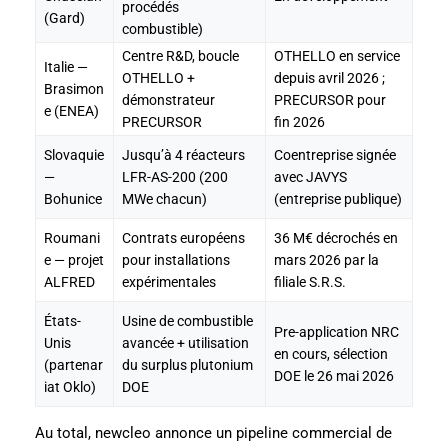
procédés
(Gard)
combustible)
Centre R&D, boucle
OTHELLO en service
Italie —
OTHELLO +
depuis avril 2026 ;
Brasimon
démonstrateur
PRECURSOR pour
e (ENEA)
PRECURSOR
fin 2026
Slovaquie
Jusqu’à 4 réacteurs
Coentreprise signée
—
LFR-AS-200 (200
avec JAVYS
Bohunice
MWe chacun)
(entreprise publique)
Roumani
Contrats européens
36 M€ décrochés en
e — projet
pour installations
mars 2026 par la
ALFRED
expérimentales
filiale S.R.S.
États-
Usine de combustible
Pre-application NRC
Unis
avancée + utilisation
en cours, sélection
(partenar
du surplus plutonium
DOE le 26 mai 2026
iat Oklo)
DOE
Au total, newcleo annonce un pipeline commercial de