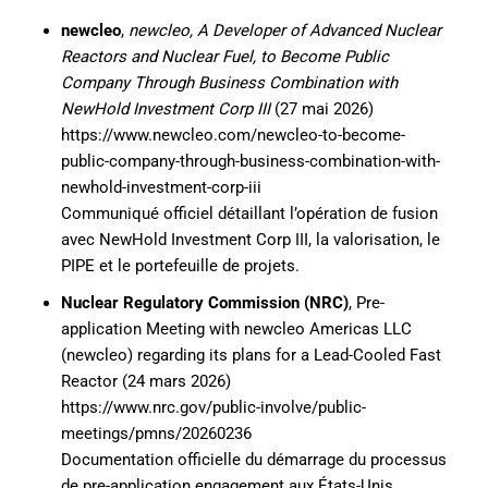
newcleo
,
newcleo, A Developer of Advanced Nuclear
Reactors and Nuclear Fuel, to Become Public
Company Through Business Combination with
NewHold Investment Corp III
(27 mai 2026)
https://www.newcleo.com/newcleo-to-become-
public-company-through-business-combination-with-
newhold-investment-corp-iii
Communiqué officiel détaillant l’opération de fusion
avec NewHold Investment Corp III, la valorisation, le
PIPE et le portefeuille de projets.
Nuclear Regulatory Commission (NRC)
, Pre-
application Meeting with newcleo Americas LLC
(newcleo) regarding its plans for a Lead-Cooled Fast
Reactor (24 mars 2026)
https://www.nrc.gov/public-involve/public-
meetings/pmns/20260236
Documentation officielle du démarrage du processus
de pre-application engagement aux États-Unis.