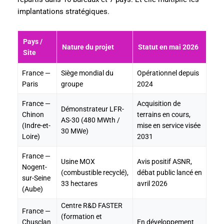
implantations stratégiques.
Pays /
Nature du projet
Statut en mai 2026
Site
France —
Siège mondial du
Opérationnel depuis
Paris
groupe
2024
France —
Acquisition de
Démonstrateur LFR-
Chinon
terrains en cours,
AS-30 (480 MWth /
(Indre-et-
mise en service visée
30 MWe)
Loire)
2031
France —
Usine MOX
Avis positif ASNR,
Nogent-
(combustible recyclé),
débat public lancé en
sur-Seine
33 hectares
avril 2026
(Aube)
Centre R&D FASTER
France —
(formation et
Chusclan
En développement