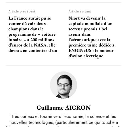
Article précédent
Article suivant
La France aurait pu se
Niort va devenir la
vanter d’avoir deux
capitale mondiale d’un
champions dans le
secteur promis à bel
programme de « voiture
avenir dans
lunaire » à 200 millions
l’aéronautique avec la
d’euros de la NASA, elle
première usine dédiée à
devra s’en contenter d’un
ENGINeUS : le moteur
d’avion électrique
Guillaume AIGRON
Très curieux et tourné vers l'économie, la science et les
nouvelles technologies, (particulièrement ce qui touche à