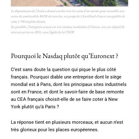
Le département de l’Aube a donné son feu vert à la vente d’un terrain pour accueillir une
usine de combustible MOX de newcleo, un projet de 1,8 milliard d’euros susceptible de
créer 1 700 emplois directs.
En parallèle, l’entreprise avance sur son réacteur modulaire à Chinon, avec un objectif de
mise en service en 2031, sous l’égide de la CNDP.
Pourquoi le Nasdaq plutôt qu’Euronext ?
C’est sans doute la question qui pique le plus côté
français. Pourquoi diable une entreprise dont le siège
mondial est à Paris, dont les principaux sites industriels
sont en France, et dont le savoir-faire de base remonte
au CEA français choisit-elle de se faire coter à New
York plutôt qu’à Paris ?
La réponse tient en plusieurs morceaux, et aucun n’est
très glorieux pour les places européennes.