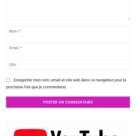
Commenter
:
No
:*
Ema
:*
Sit
:
Enregistrer mon nom, email et site web dans ce navigateur pour la
prochaine fois que je commenterai.