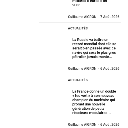
milliards d’euros d’ici
2035...
Guillaume AIGRON
-
7 Août 2026
ACTUALITÉS
La Russie va battre un
record mondial dont elle se
serait bien passée avec ce
navire qui sera le plus gros
pétrolier jamais monté...
Guillaume AIGRON
-
6 Août 2026
ACTUALITÉS
La France donne un double
« feu vert » à son nouveau
champion du nucléaire qui
promet une nouvelle
génération de petits
réacteurs modulaires...
Guillaume AIGRON
-
6 Août 2026