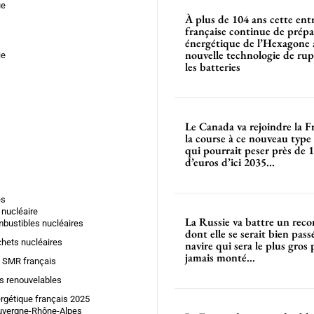
ue
À plus de 104 ans cette ent
française continue de prépar
énergétique de l’Hexagone 
nouvelle technologie de rup
ie
les batteries
Le Canada va rejoindre la F
la course à ce nouveau type
qui pourrait peser près de 1
d’euros d’ici 2035...
es
 nucléaire
La Russie va battre un rec
bustibles nucléaires
dont elle se serait bien pass
hets nucléaires
navire qui sera le plus gros 
jamais monté...
 SMR français
s renouvelables
rgétique français 2025
uvergne-Rhône-Alpes