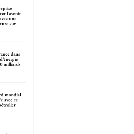
reprise
er l’avenir
avec une
ture sur
rance dans
 d’énergie
0 milliards
ord mondial
ée avec ce
pétrolier