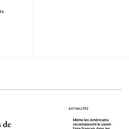
ts
ACTUALITÉS
Même les Américains
 de
reconnaissent le savoir-
faire français dans les