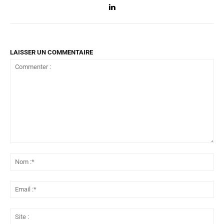
LAISSER UN COMMENTAIRE
Commenter
:
No
:*
Ema
:*
Sit
: