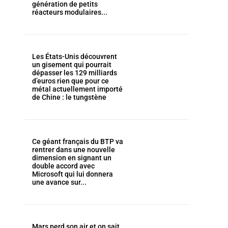
génération de petits
réacteurs modulaires...
Les États-Unis découvrent
un gisement qui pourrait
dépasser les 129 milliards
d’euros rien que pour ce
métal actuellement importé
de Chine : le tungstène
Ce géant français du BTP va
rentrer dans une nouvelle
dimension en signant un
double accord avec
Microsoft qui lui donnera
une avance sur...
Mars perd son air et on sait