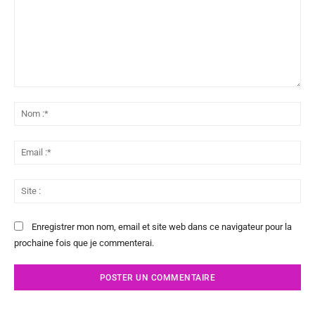
Commenter
:
No
:*
Ema
:*
Sit
:
Enregistrer mon nom, email et site web dans ce navigateur pour la
prochaine fois que je commenterai.