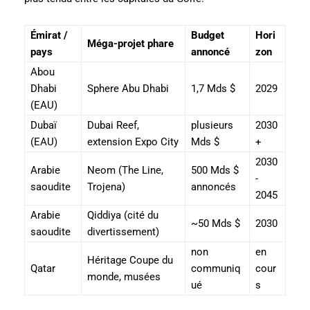
Émirat /
Budget
Hori
Méga-projet phare
pays
annoncé
zon
Abou
Dhabi
Sphere Abu Dhabi
1,7 Mds $
2029
(EAU)
Dubaï
Dubai Reef,
plusieurs
2030
(EAU)
extension Expo City
Mds $
+
2030
Arabie
Neom (The Line,
500 Mds $
-
saoudite
Trojena)
annoncés
2045
Arabie
Qiddiya (cité du
~50 Mds $
2030
saoudite
divertissement)
non
en
Héritage Coupe du
Qatar
communiq
cour
monde, musées
ué
s