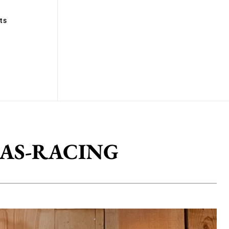
ts
de 3AS-RACING